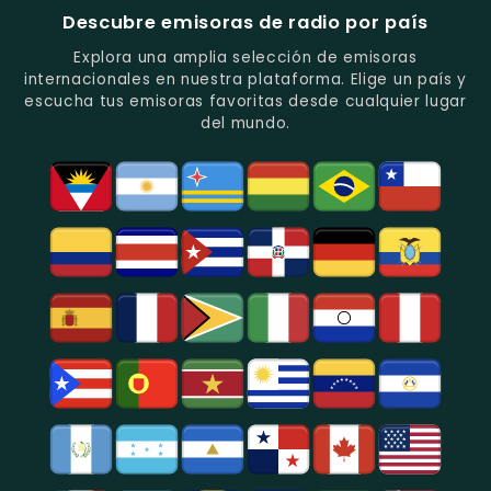
Música
Estación
Populares
Descubre emisoras de radio por país
Del
De
Y
Recuerdo
Los
Folclore
Explora una amplia selección de emisoras
En
Deportes
En
internacionales en nuestra plataforma. Elige un país y
Quito.
En
Azogues.
escucha tus emisoras favoritas desde cualquier lugar
Guayaquil.
del mundo.