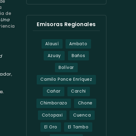
 de
a
ia de
Una
!
Emisoras Regionales
riencia
Alausí
Ambato
Azuay
Baños
d
Bolívar
uador
,
Camilo Ponce Enríquez
Cañar
Carchi
a.
Chimborazo
Chone
Cotopaxi
Cuenca
El Oro
El Tambo