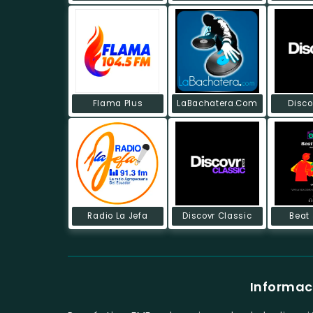
Flama Plus
LaBachatera.Com
Disco
Radio La Jefa
Discovr Classic
Beat 
Informac