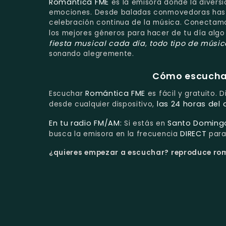
Romántica FME
es la emisora donde la diversi
emociones. Desde baladas conmovedoras hast
celebración continua de la música. Conectamo
los mejores géneros para hacer de tu día algo 
fiesta musical cada día
todo tipo de músic
,
sonando alegremente.
Cómo escuchar 
Romántica FME
Escuchar
es fácil y gratuito. 
las 24 horas del 
desde cualquier dispositivo,
En tu radio FM/AM:
Santo Domingo
Si estás en
DIRECT
busca la emisora en la frecuencia
para 
¿quieres empezar a escuchar?
reproduce rom