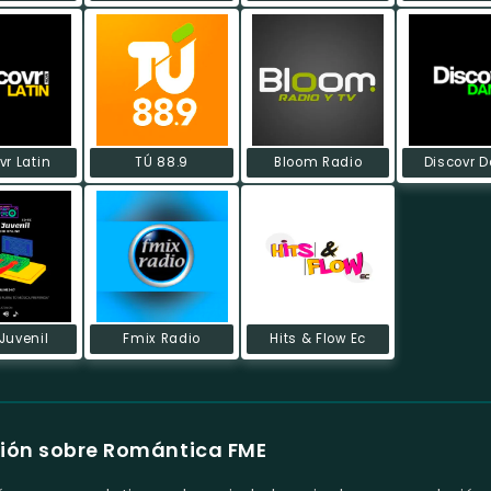
vr Latin
TÚ 88.9
Bloom Radio
Discovr 
Juvenil
Fmix Radio
Hits & Flow Ec
ión sobre Romántica FME