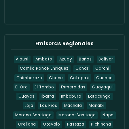
Emisoras Regionales
Alausí
Ambato
Azuay
Baños
Bolívar
Camilo Ponce Enríquez
Cañar
Carchi
Chimborazo
Chone
Cotopaxi
Cuenca
El Oro
El Tambo
Esmeraldas
Guayaquil
Guayas
Ibarra
Imbabura
Latacunga
Loja
Los Ríos
Machala
Manabí
Morona Santiago
Morona-Santiago
Napo
Orellana
Otavalo
Pastaza
Pichincha