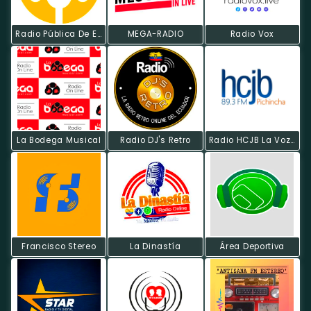
Radio Pública De Ecuador
MEGA-RADIO
Radio Vox
La Bodega Musical
Radio DJ's Retro
Radio HCJB La Voz De Los Andes
Francisco Stereo
La Dinastía
Área Deportiva