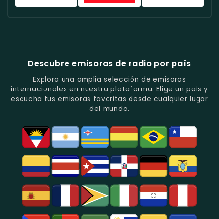
Tropical
Y
Histórica
Quito.
Y
Programas
Con
Radio
Radio
Radio
Popular
De
Programación
América
Diblu
Fiesta
En
Análisis
Variada.
Estéreo
Ecuador
Ecuador
Quito.
En
Ecuador
-
-
Quito.
-
La
Ritmos
Música
Estación
Populares
Descubre emisoras de radio por país
Del
De
Y
Recuerdo
Los
Folclore
Explora una amplia selección de emisoras
En
Deportes
En
internacionales en nuestra plataforma. Elige un país y
Quito.
En
Azogues.
escucha tus emisoras favoritas desde cualquier lugar
Guayaquil.
del mundo.