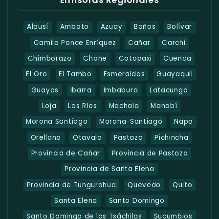
Alausí
Ambato
Azuay
Baños
Bolívar
Camilo Ponce Enríquez
Cañar
Carchi
Chimborazo
Chone
Cotopaxi
Cuenca
El Oro
El Tambo
Esmeraldas
Guayaquil
Guayas
Ibarra
Imbabura
Latacunga
Loja
Los Ríos
Machala
Manabí
Morona Santiago
Morona-Santiago
Napo
Orellana
Otavalo
Pastaza
Pichincha
Provincia de Cañar
Provincia de Pastaza
Provincia de Santa Elena
Provincia de Tungurahua
Quevedo
Quito
Santa Elena
Santo Domingo
Santo Domingo de los Tsáchilas
Sucumbios