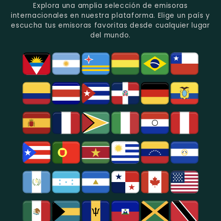
Recuerdo
Los
Folclore
Explora una amplia selección de emisoras
En
Deportes
En
internacionales en nuestra plataforma. Elige un país y
Quito.
En
Azogues.
escucha tus emisoras favoritas desde cualquier lugar
Guayaquil.
del mundo.