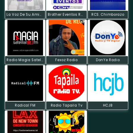
La Voz De Su Amigo
Brother Eventos Radio Online
RCS. Chimborazo
Radio Magia Satelital
Fexoz Radio
DonYe Radio
Radical FM
Radio Tapaila Tv
HCJB