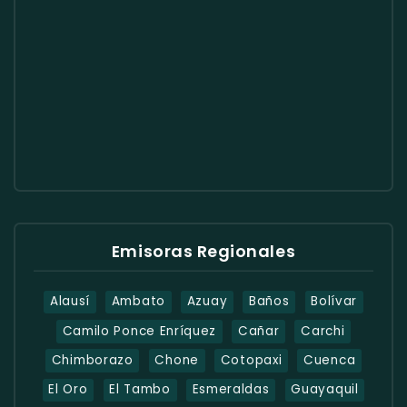
Emisoras Regionales
Alausí
Ambato
Azuay
Baños
Bolívar
Camilo Ponce Enríquez
Cañar
Carchi
Chimborazo
Chone
Cotopaxi
Cuenca
El Oro
El Tambo
Esmeraldas
Guayaquil