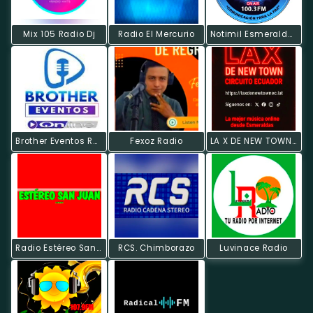
Mix 105 Radio Dj
Radio El Mercurio
Notimil Esmeraldas
Brother Eventos Radio Online
Fexoz Radio
LA X DE NEW TOWN CIRCUITO ECUADOR
Radio Estéreo San Juan
RCS. Chimborazo
Luvinace Radio