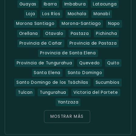
Guayas
Ibarra
Imbabura
Latacunga
Loja
Los Ríos
Machala
Manabí
Morona Santiago
Morona-Santiago
Napo
Orellana
Otavalo
Pastaza
Pichincha
Provincia de Cañar
Provincia de Pastaza
Provincia de Santa Elena
Provincia de Tungurahua
Quevedo
Quito
Santa Elena
Santo Domingo
Santo Domingo de los Tsáchilas
Sucumbios
Tulcan
Tungurahua
Victoria del Portete
Yantzaza
MOSTRAR MÁS