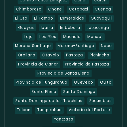
Camilo Ponce Enríquez
Cañar
Carchi
Chimborazo
Chone
Cotopaxi
Cuenca
El Oro
El Tambo
Esmeraldas
Guayaquil
Guayas
Ibarra
Imbabura
Latacunga
Loja
Los Ríos
Machala
Manabí
Morona Santiago
Morona-Santiago
Napo
Orellana
Otavalo
Pastaza
Pichincha
Provincia de Cañar
Provincia de Pastaza
Provincia de Santa Elena
Provincia de Tungurahua
Quevedo
Quito
Santa Elena
Santo Domingo
Santo Domingo de los Tsáchilas
Sucumbios
Tulcan
Tungurahua
Victoria del Portete
Yantzaza