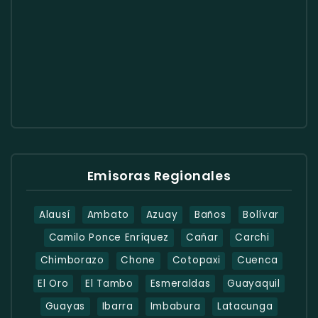
Emisoras Regionales
Alausí
Ambato
Azuay
Baños
Bolívar
Camilo Ponce Enríquez
Cañar
Carchi
Chimborazo
Chone
Cotopaxi
Cuenca
El Oro
El Tambo
Esmeraldas
Guayaquil
Guayas
Ibarra
Imbabura
Latacunga