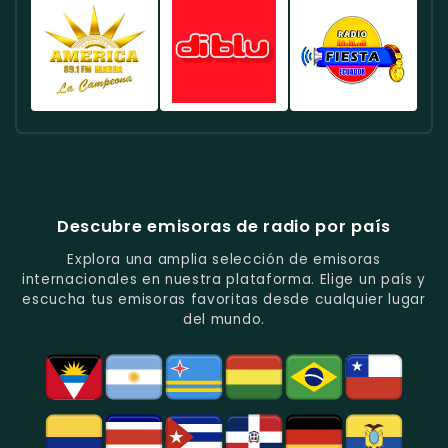
Deportes
Éxitos
De
Canela
FM
Quito
Y
Actuales
La
Ecuador
Ecuador
Ecuador
Fútbol
En
Música
-
-
-
En
Quito.
Pop
Música
Noticias
Emisora
Quito.
En
Tropical
Y
Histórica
Quito.
Y
Programas
Con
Radio
Radio
Radio
Popular
De
Programación
América
Diblu
Fiesta
En
Análisis
Variada.
Estéreo
Ecuador
Ecuador
Quito.
En
Ecuador
-
-
Quito.
-
La
Ritmos
Música
Estación
Populares
Descubre emisoras de radio por país
Del
De
Y
Recuerdo
Los
Folclore
Explora una amplia selección de emisoras
En
Deportes
En
internacionales en nuestra plataforma. Elige un país y
Quito.
En
Azogues.
escucha tus emisoras favoritas desde cualquier lugar
Guayaquil.
del mundo.