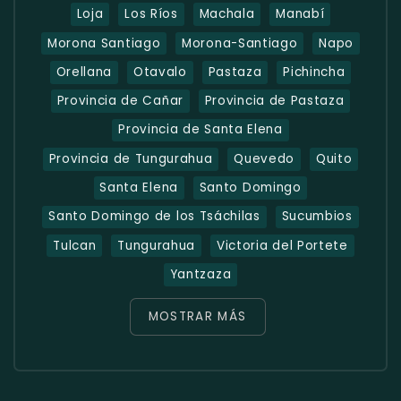
Loja
Los Ríos
Machala
Manabí
Morona Santiago
Morona-Santiago
Napo
Orellana
Otavalo
Pastaza
Pichincha
Provincia de Cañar
Provincia de Pastaza
Provincia de Santa Elena
Provincia de Tungurahua
Quevedo
Quito
Santa Elena
Santo Domingo
Santo Domingo de los Tsáchilas
Sucumbios
Tulcan
Tungurahua
Victoria del Portete
Yantzaza
MOSTRAR MÁS