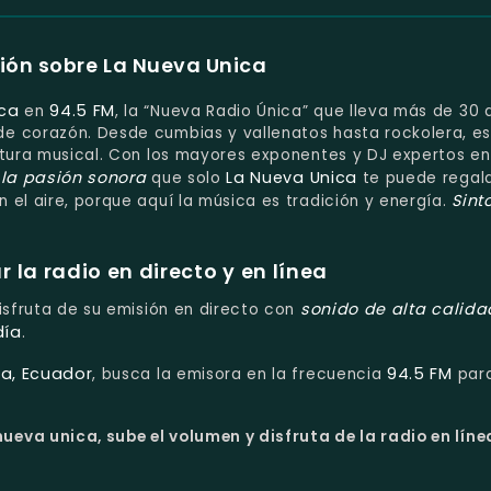
ión sobre La Nueva Unica
ica
94.5 FM
en
, la “Nueva Radio Única” que lleva más de 30 
e corazón. Desde cumbias y vallenatos hasta rockolera, e
ltura musical. Con los mayores exponentes y DJ expertos en
 la pasión sonora
La Nueva Unica
que solo
te puede regala
Sint
 el aire, porque aquí la música es tradición y energía.
la radio en directo y en línea
sonido de alta calida
Disfruta de su emisión en directo con
día
.
ha, Ecuador
94.5 FM
, busca la emisora en la frecuencia
par
ueva unica, sube el volumen y disfruta de la radio en líne