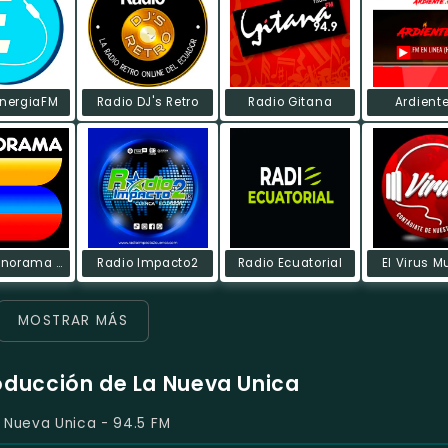
EnergiaFM
Radio DJ's Retro
Radio Gitana
Ardient
Radio Sonorama FM
Radio Impacto2
Radio Ecuatorial
El Virus M
MOSTRAR MÁS
roducción de La Nueva Unica
 Nueva Unica - 94.5 FM