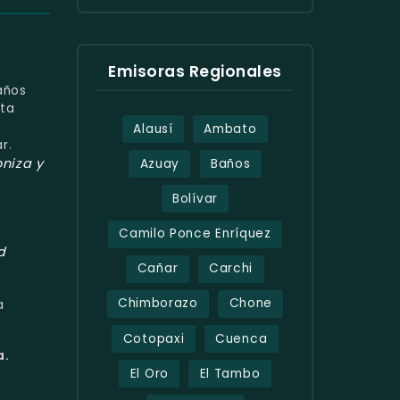
Emisoras Regionales
años
sta
Alausí
Ambato
r.
oniza y
Azuay
Baños
Bolívar
Camilo Ponce Enríquez
d
Cañar
Carchi
Chimborazo
Chone
a
Cotopaxi
Cuenca
a.
El Oro
El Tambo