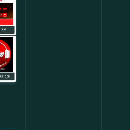
e FM
usical