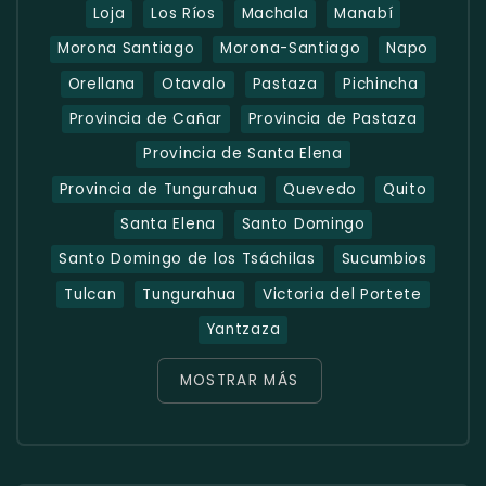
Loja
Los Ríos
Machala
Manabí
Morona Santiago
Morona-Santiago
Napo
Orellana
Otavalo
Pastaza
Pichincha
Provincia de Cañar
Provincia de Pastaza
Provincia de Santa Elena
Provincia de Tungurahua
Quevedo
Quito
Santa Elena
Santo Domingo
Santo Domingo de los Tsáchilas
Sucumbios
Tulcan
Tungurahua
Victoria del Portete
Yantzaza
MOSTRAR MÁS