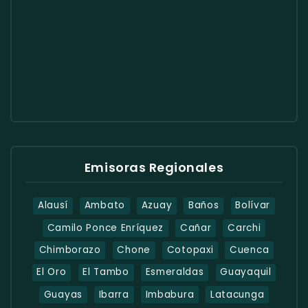
Emisoras Regionales
Alausí
Ambato
Azuay
Baños
Bolívar
Camilo Ponce Enríquez
Cañar
Carchi
Chimborazo
Chone
Cotopaxi
Cuenca
El Oro
El Tambo
Esmeraldas
Guayaquil
Guayas
Ibarra
Imbabura
Latacunga