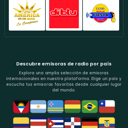
Deportes
Éxitos
De
Canela
FM
Quito
Y
Actuales
La
Ecuador
Ecuador
Ecuador
Fútbol
En
Música
-
-
-
En
Quito.
Pop
Música
Noticias
Emisora
Quito.
En
Tropical
Y
Histórica
Quito.
Y
Programas
Con
Radio
Radio
Radio
Popular
De
Programación
América
Diblu
Fiesta
En
Análisis
Variada.
Estéreo
Ecuador
Ecuador
Quito.
En
Ecuador
-
-
Quito.
-
La
Ritmos
Música
Estación
Populares
Descubre emisoras de radio por país
Del
De
Y
Recuerdo
Los
Folclore
Explora una amplia selección de emisoras
En
Deportes
En
internacionales en nuestra plataforma. Elige un país y
Quito.
En
Azogues.
escucha tus emisoras favoritas desde cualquier lugar
Guayaquil.
del mundo.