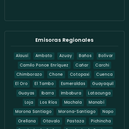
Emisoras Regionales
Alausí
Ambato
Azuay
Baños
Bolívar
Camilo Ponce Enríquez
Cañar
Carchi
Chimborazo
Chone
Cotopaxi
Cuenca
El Oro
El Tambo
Esmeraldas
Guayaquil
Guayas
Ibarra
Imbabura
Latacunga
Loja
Los Ríos
Machala
Manabí
Morona Santiago
Morona-Santiago
Napo
Orellana
Otavalo
Pastaza
Pichincha