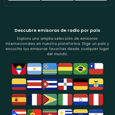
Quito.
Y
Programas
Con
Radio
Radio
Radio
Popular
De
Programación
América
Diblu
Fiesta
En
Análisis
Variada.
Estéreo
Ecuador
Ecuador
Quito.
En
Ecuador
-
-
Quito.
-
La
Ritmos
Música
Estación
Populares
Descubre emisoras de radio por país
Del
De
Y
Recuerdo
Los
Folclore
Explora una amplia selección de emisoras
En
Deportes
En
internacionales en nuestra plataforma. Elige un país y
Quito.
En
Azogues.
escucha tus emisoras favoritas desde cualquier lugar
Guayaquil.
del mundo.