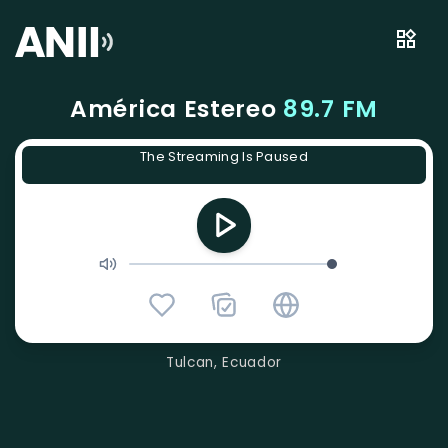
América Estereo
89.7 FM
The Streaming Is Paused
Tulcan, Ecuador