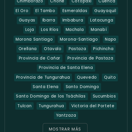
Chimborazo
Chone
Cotopaxi
Cuenca
El Oro
El Tambo
Esmeraldas
Guayaquil
Guayas
Ibarra
Imbabura
Latacunga
Loja
Los Ríos
Machala
Manabí
Morona Santiago
Morona-Santiago
Napo
Orellana
Otavalo
Pastaza
Pichincha
Provincia de Cañar
Provincia de Pastaza
Provincia de Santa Elena
Provincia de Tungurahua
Quevedo
Quito
Santa Elena
Santo Domingo
Santo Domingo de los Tsáchilas
Sucumbios
Tulcan
Tungurahua
Victoria del Portete
Yantzaza
MOSTRAR MÁS