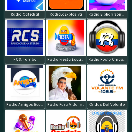
Radio Catedral
RadioLaExplosiva
Radio Biblian Stereo
RCS. Tambo
Radio Fiesta Ecuador
Radio Rocío Chicago
Radio Amigos Ecuador
Radio Pura Vida Internacional
Ondas Del Volante