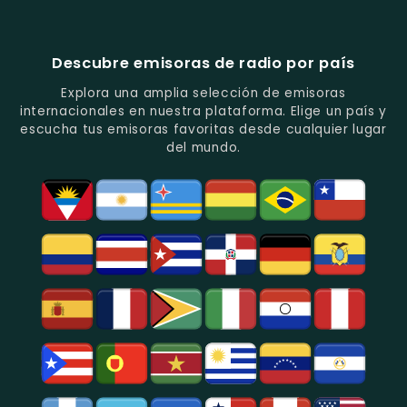
Estéreo
Ecuador
Ecuador
Quito.
En
Ecuador
-
-
Quito.
-
La
Ritmos
Música
Estación
Populares
Descubre emisoras de radio por país
Del
De
Y
Recuerdo
Los
Folclore
Explora una amplia selección de emisoras
En
Deportes
En
internacionales en nuestra plataforma. Elige un país y
Quito.
En
Azogues.
escucha tus emisoras favoritas desde cualquier lugar
Guayaquil.
del mundo.