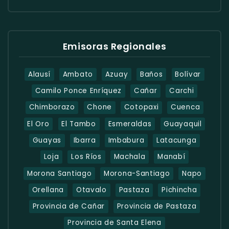
Emisoras Regionales
Alausí
Ambato
Azuay
Baños
Bolívar
Camilo Ponce Enríquez
Cañar
Carchi
Chimborazo
Chone
Cotopaxi
Cuenca
El Oro
El Tambo
Esmeraldas
Guayaquil
Guayas
Ibarra
Imbabura
Latacunga
Loja
Los Ríos
Machala
Manabí
Morona Santiago
Morona-Santiago
Napo
Orellana
Otavalo
Pastaza
Pichincha
Provincia de Cañar
Provincia de Pastaza
Provincia de Santa Elena