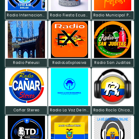
Radio Internacional Tvo S.A
Radio Fiesta Ecuador
Radio Municipal Peleusi
Radio Peleusi
RadioLaExplosiva
Radio San Juditas
Cañar Stereo
Radio La Voz De Ingapirca
Radio Rocío Chicago