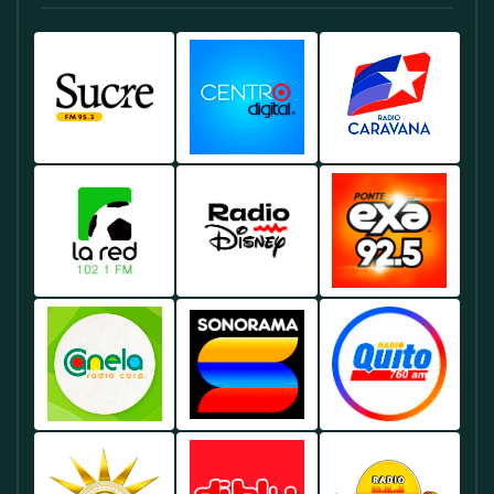
Radio
Radio
Radio
Sucre
Centro
Caravana
Ecuador
Ecuador
Ecuador
-
-
-
Emisora
Música
Noticias
Líder
Y
Y
En
Entretenimiento
Deportes
Radio
Radio
Radio
Noticias
En
En
La
Disney
Exa
Y
Samborondón.
Guayaquil.
Red
Ecuador
FM
Deportes
Ecuador
-
Ecuador
En
-
Música
-
Guayaquil.
Especializada
Juvenil
Lo
En
Y
Mejor
Radio
Sonorama
Radio
Deportes
Éxitos
De
Canela
FM
Quito
Y
Actuales
La
Ecuador
Ecuador
Ecuador