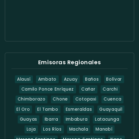
Emisoras Regionales
Alausí
Ambato
Azuay
Baños
Bolívar
Camilo Ponce Enríquez
Cañar
Carchi
Chimborazo
Chone
Cotopaxi
Cuenca
El Oro
El Tambo
Esmeraldas
Guayaquil
Guayas
Ibarra
Imbabura
Latacunga
Loja
Los Ríos
Machala
Manabí