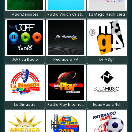
MachDeportes
Radio Visión Cristiana
La Mega Hechicera
JOFF La Radio
Hechicera FM
LA M3g4
La Dinastía
Radio Play Internacional
EcuaMusic.Net