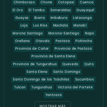
Chimborazo
Chone
Cotopaxi
Cuenca
El Oro
El Tambo
Esmeraldas
Guayaquil
Guayas
Ibarra
Imbabura
Latacunga
Loja
Los Ríos
Machala
Manabí
Morona Santiago
Morona-Santiago
Napo
Orellana
Otavalo
Pastaza
Pichincha
Provincia de Cañar
Provincia de Pastaza
Provincia de Santa Elena
Provincia de Tungurahua
Quevedo
Quito
Santa Elena
Santo Domingo
Santo Domingo de los Tsáchilas
Sucumbios
Tulcan
Tungurahua
Victoria del Portete
Yantzaza
MOSTRAR MÁS