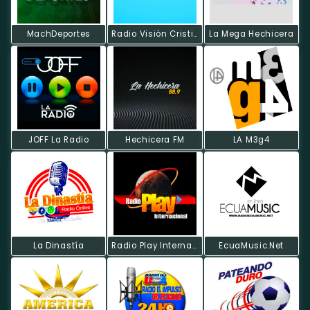
MachDeportes
Radio Visión Cristiana
La Mega Hechicera
JOFF La Radio
Hechicera FM
LA M3g4
La Dinastía
Radio Play Internacional
EcuaMusic.Net