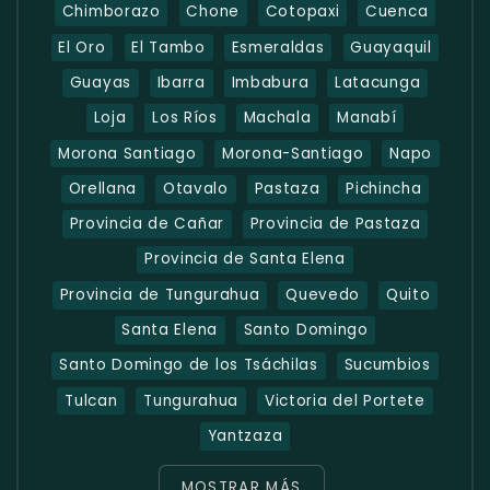
Chimborazo
Chone
Cotopaxi
Cuenca
El Oro
El Tambo
Esmeraldas
Guayaquil
Guayas
Ibarra
Imbabura
Latacunga
Loja
Los Ríos
Machala
Manabí
Morona Santiago
Morona-Santiago
Napo
Orellana
Otavalo
Pastaza
Pichincha
Provincia de Cañar
Provincia de Pastaza
Provincia de Santa Elena
Provincia de Tungurahua
Quevedo
Quito
Santa Elena
Santo Domingo
Santo Domingo de los Tsáchilas
Sucumbios
Tulcan
Tungurahua
Victoria del Portete
Yantzaza
MOSTRAR MÁS