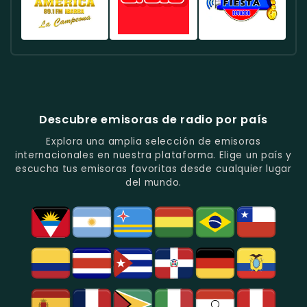
Fútbol
En
Música
-
-
-
En
Quito.
Pop
Música
Noticias
Emisora
Quito.
En
Tropical
Y
Histórica
Quito.
Y
Programas
Con
Radio
Radio
Radio
Popular
De
Programación
América
Diblu
Fiesta
En
Análisis
Variada.
Estéreo
Ecuador
Ecuador
Quito.
En
Ecuador
-
-
Quito.
-
La
Ritmos
Música
Estación
Populares
Descubre emisoras de radio por país
Del
De
Y
Recuerdo
Los
Folclore
Explora una amplia selección de emisoras
En
Deportes
En
internacionales en nuestra plataforma. Elige un país y
Quito.
En
Azogues.
escucha tus emisoras favoritas desde cualquier lugar
Guayaquil.
del mundo.