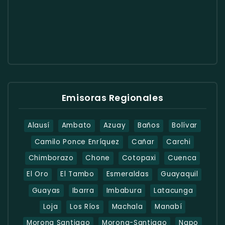
Emisoras Regionales
Alausí
Ambato
Azuay
Baños
Bolívar
Camilo Ponce Enríquez
Cañar
Carchi
Chimborazo
Chone
Cotopaxi
Cuenca
El Oro
El Tambo
Esmeraldas
Guayaquil
Guayas
Ibarra
Imbabura
Latacunga
Loja
Los Ríos
Machala
Manabí
Morona Santiago
Morona-Santiago
Napo