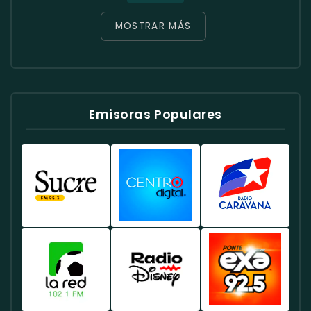
MOSTRAR MÁS
Emisoras Populares
Radio
Radio
Radio
Sucre
Centro
Caravana
Ecuador
Ecuador
Ecuador
-
-
-
Emisora
Música
Noticias
Líder
Y
Y