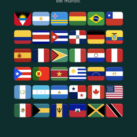
Guayaquil.
del mundo.