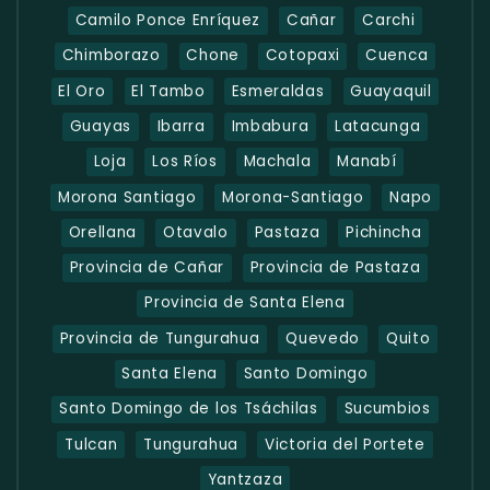
Camilo Ponce Enríquez
Cañar
Carchi
Chimborazo
Chone
Cotopaxi
Cuenca
El Oro
El Tambo
Esmeraldas
Guayaquil
Guayas
Ibarra
Imbabura
Latacunga
Loja
Los Ríos
Machala
Manabí
Morona Santiago
Morona-Santiago
Napo
Orellana
Otavalo
Pastaza
Pichincha
Provincia de Cañar
Provincia de Pastaza
Provincia de Santa Elena
Provincia de Tungurahua
Quevedo
Quito
Santa Elena
Santo Domingo
Santo Domingo de los Tsáchilas
Sucumbios
Tulcan
Tungurahua
Victoria del Portete
Yantzaza