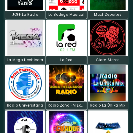
JOFF La Radio
La Bodega Musical
MachDeportes
La Mega Hechicera
La Red
Glam Stereo
Radio Universitaria
Radio Zona FM Ecuador Online
Radio La Únika Mix