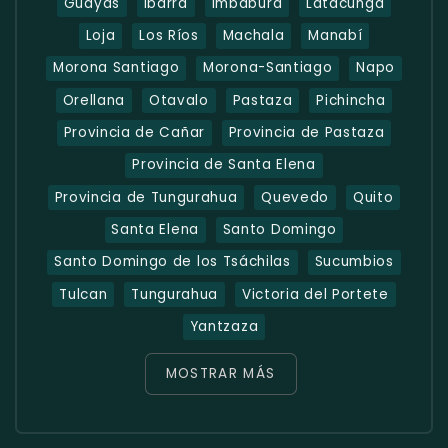
Guayas
Ibarra
Imbabura
Latacunga
Loja
Los Ríos
Machala
Manabí
Morona Santiago
Morona-Santiago
Napo
Orellana
Otavalo
Pastaza
Pichincha
Provincia de Cañar
Provincia de Pastaza
Provincia de Santa Elena
Provincia de Tungurahua
Quevedo
Quito
Santa Elena
Santo Domingo
Santo Domingo de los Tsáchilas
Sucumbios
Tulcan
Tungurahua
Victoria del Portete
Yantzaza
MOSTRAR MÁS