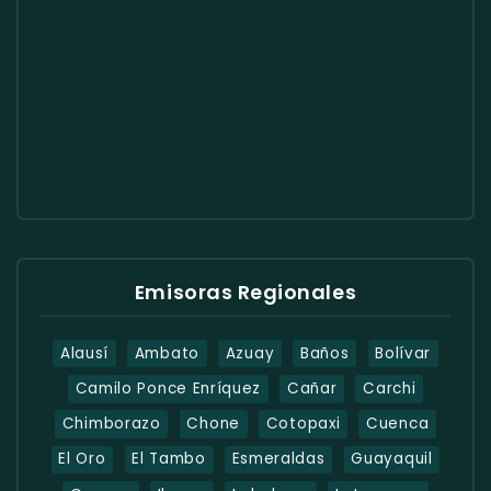
Emisoras Regionales
Alausí
Ambato
Azuay
Baños
Bolívar
Camilo Ponce Enríquez
Cañar
Carchi
Chimborazo
Chone
Cotopaxi
Cuenca
El Oro
El Tambo
Esmeraldas
Guayaquil