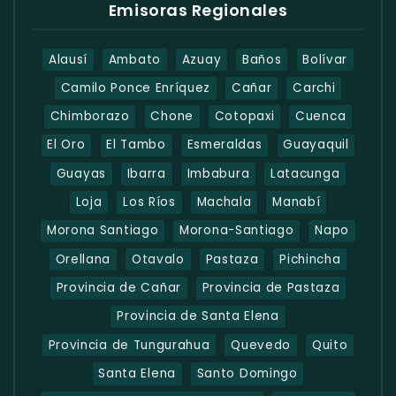
Emisoras Regionales
Alausí
Ambato
Azuay
Baños
Bolívar
Camilo Ponce Enríquez
Cañar
Carchi
Chimborazo
Chone
Cotopaxi
Cuenca
El Oro
El Tambo
Esmeraldas
Guayaquil
Guayas
Ibarra
Imbabura
Latacunga
Loja
Los Ríos
Machala
Manabí
Morona Santiago
Morona-Santiago
Napo
Orellana
Otavalo
Pastaza
Pichincha
Provincia de Cañar
Provincia de Pastaza
Provincia de Santa Elena
Provincia de Tungurahua
Quevedo
Quito
Santa Elena
Santo Domingo