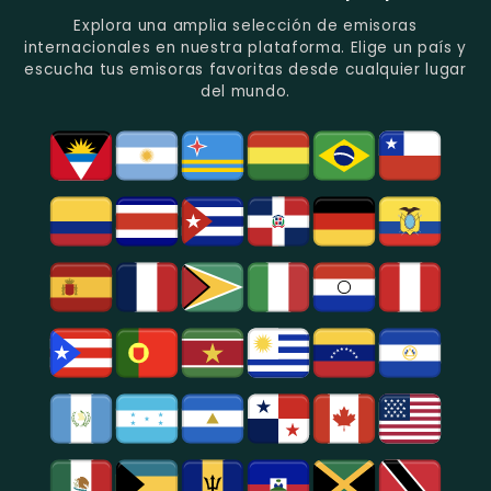
Del
De
Y
Recuerdo
Los
Folclore
Explora una amplia selección de emisoras
En
Deportes
En
internacionales en nuestra plataforma. Elige un país y
Quito.
En
Azogues.
escucha tus emisoras favoritas desde cualquier lugar
Guayaquil.
del mundo.