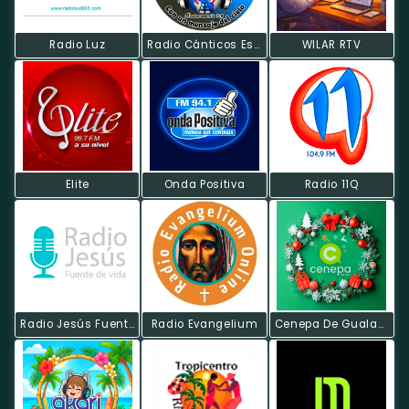
Radio Luz
Radio Cánticos Espirituales
WILAR RTV
Elite
Onda Positiva
Radio 11Q
Radio Jesús Fuente De Vida
Radio Evangelium
Cenepa De Gualaquiza