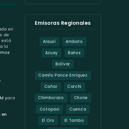
Emisoras Regionales
uada en
as de
 está
Alausí
Ambato
a la
omos
Azuay
Baños
Bolívar
Camilo Ponce Enríquez
a
Cañar
Carchi
FM
Chimborazo
Chone
para
Cotopaxi
Cuenca
o en
El Oro
El Tambo