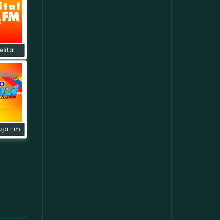
elital
uja Fm