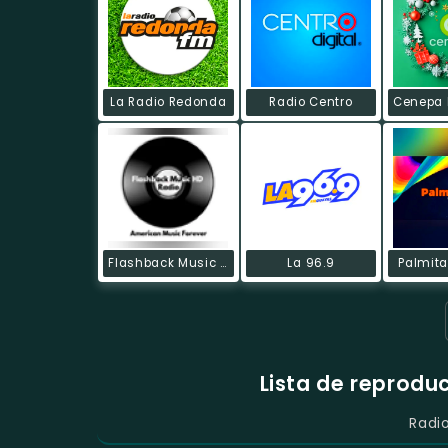
La Radio Redonda
Radio Centro
Flashback Music HD Radio
La 96.9
Palmita
Lista de reprodu
Radi