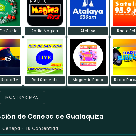
Cenepa De Gualaquiza
Radio Mágica
Atalaya
Radio Sat
 Radio TV
Red San Vida
Megamix Radio
Radio Burb
MOSTRAR MÁS
cción de Cenepa de Gualaquiza
o Cenepa - Tu Consentida