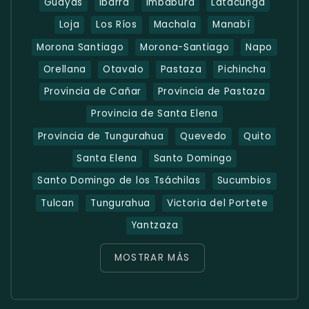
Guayas
Ibarra
Imbabura
Latacunga
Loja
Los Ríos
Machala
Manabí
Morona Santiago
Morona-Santiago
Napo
Orellana
Otavalo
Pastaza
Pichincha
Provincia de Cañar
Provincia de Pastaza
Provincia de Santa Elena
Provincia de Tungurahua
Quevedo
Quito
Santa Elena
Santo Domingo
Santo Domingo de los Tsáchilas
Sucumbios
Tulcan
Tungurahua
Victoria del Portete
Yantzaza
MOSTRAR MÁS