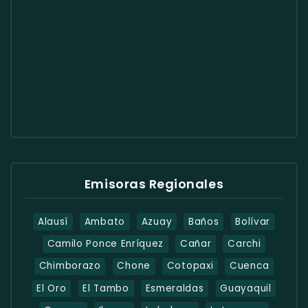
Emisoras Regionales
Alausí
Ambato
Azuay
Baños
Bolívar
Camilo Ponce Enríquez
Cañar
Carchi
Chimborazo
Chone
Cotopaxi
Cuenca
El Oro
El Tambo
Esmeraldas
Guayaquil