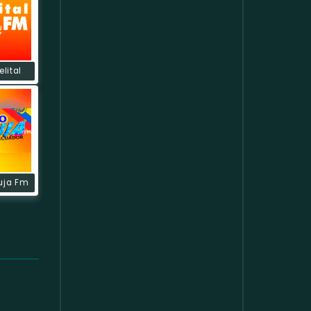
elital
uja Fm