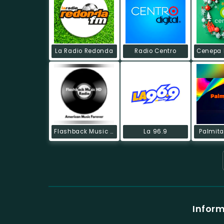
La Radio Redonda
Radio Centro
Flashback Music HD Radio
La 96.9
Palmita
Inform