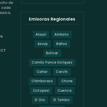
ncho de
, cada
úsica,
Emisoras Regionales
Alausí
Ambato
de
Azuay
Baños
ECT
Bolívar
Camilo Ponce Enríquez
Cañar
Carchi
Chimborazo
Chone
Cotopaxi
Cuenca
El Oro
El Tambo