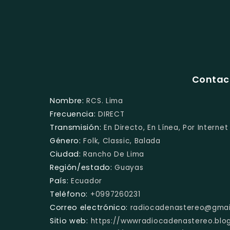
Contact
Nombre:
RCS. Lima
Frecuencia:
DIRECT
Transmisión:
En Directo, En Línea, Por Internet
Género:
Folk, Classic, Balada
Ciudad:
Rancho De Lima
Región/estado:
Guayas
País:
Ecuador
Teléfono:
+0997260231
Correo electrónico:
radiocadenastereo@gmai
Sitio web:
https://wwwradiocadenastereo.blo