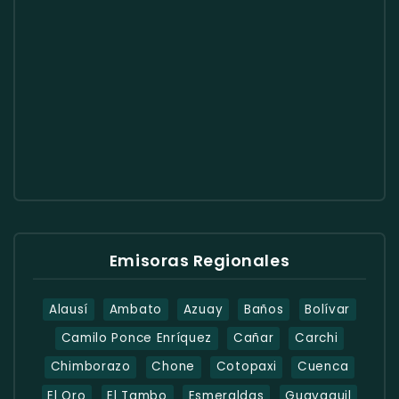
Emisoras Regionales
Alausí
Ambato
Azuay
Baños
Bolívar
Camilo Ponce Enríquez
Cañar
Carchi
Chimborazo
Chone
Cotopaxi
Cuenca
El Oro
El Tambo
Esmeraldas
Guayaquil