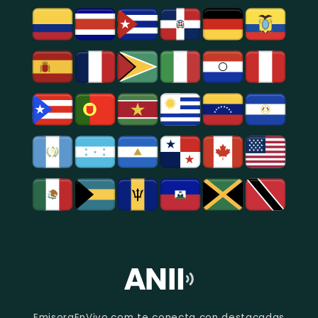
EmisoraEnVivo.com te conecta con destacadas