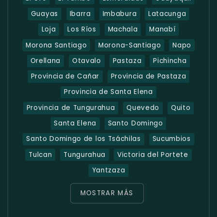
Guayas
Ibarra
Imbabura
Latacunga
Loja
Los Ríos
Machala
Manabí
Morona Santiago
Morona-Santiago
Napo
Orellana
Otavalo
Pastaza
Pichincha
Provincia de Cañar
Provincia de Pastaza
Provincia de Santa Elena
Provincia de Tungurahua
Quevedo
Quito
Santa Elena
Santo Domingo
Santo Domingo de los Tsáchilas
Sucumbios
Tulcan
Tungurahua
Victoria del Portete
Yantzaza
MOSTRAR MÁS