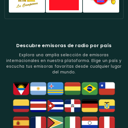
En
Quito.
Pop
Música
Noticias
Emisora
Quito.
En
Tropical
Y
Histórica
Quito.
Y
Programas
Con
Radio
Radio
Radio
Popular
De
Programación
América
Diblu
Fiesta
En
Análisis
Variada.
Estéreo
Ecuador
Ecuador
Quito.
En
Ecuador
-
-
Quito.
-
La
Ritmos
Música
Estación
Populares
Descubre emisoras de radio por país
Del
De
Y
Recuerdo
Los
Folclore
Explora una amplia selección de emisoras
En
Deportes
En
internacionales en nuestra plataforma. Elige un país y
Quito.
En
Azogues.
escucha tus emisoras favoritas desde cualquier lugar
Guayaquil.
del mundo.