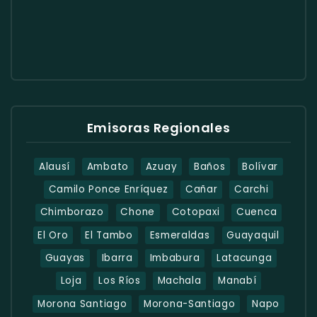
Emisoras Regionales
Alausí
Ambato
Azuay
Baños
Bolívar
Camilo Ponce Enríquez
Cañar
Carchi
Chimborazo
Chone
Cotopaxi
Cuenca
El Oro
El Tambo
Esmeraldas
Guayaquil
Guayas
Ibarra
Imbabura
Latacunga
Loja
Los Ríos
Machala
Manabí
Morona Santiago
Morona-Santiago
Napo