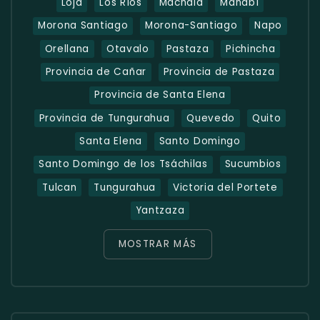
Loja
Los Ríos
Machala
Manabí
Morona Santiago
Morona-Santiago
Napo
Orellana
Otavalo
Pastaza
Pichincha
Provincia de Cañar
Provincia de Pastaza
Provincia de Santa Elena
Provincia de Tungurahua
Quevedo
Quito
Santa Elena
Santo Domingo
Santo Domingo de los Tsáchilas
Sucumbios
Tulcan
Tungurahua
Victoria del Portete
Yantzaza
MOSTRAR MÁS