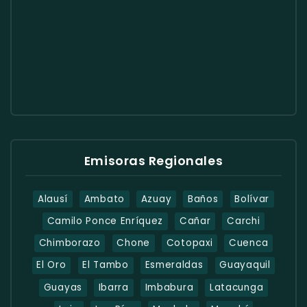
Emisoras Regionales
Alausí
Ambato
Azuay
Baños
Bolívar
Camilo Ponce Enríquez
Cañar
Carchi
Chimborazo
Chone
Cotopaxi
Cuenca
El Oro
El Tambo
Esmeraldas
Guayaquil
Guayas
Ibarra
Imbabura
Latacunga