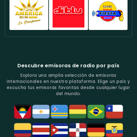
Deportes
Éxitos
De
Canela
FM
Quito
Y
Actuales
La
Ecuador
Ecuador
Ecuador
Fútbol
En
Música
-
-
-
En
Quito.
Pop
Música
Noticias
Emisora
Quito.
En
Tropical
Y
Histórica
Quito.
Y
Programas
Con
Radio
Radio
Radio
Popular
De
Programación
América
Diblu
Fiesta
En
Análisis
Variada.
Estéreo
Ecuador
Ecuador
Quito.
En
Ecuador
-
-
Quito.
-
La
Ritmos
Música
Estación
Populares
Descubre emisoras de radio por país
Del
De
Y
Recuerdo
Los
Folclore
Explora una amplia selección de emisoras
En
Deportes
En
internacionales en nuestra plataforma. Elige un país y
Quito.
En
Azogues.
escucha tus emisoras favoritas desde cualquier lugar
Guayaquil.
del mundo.