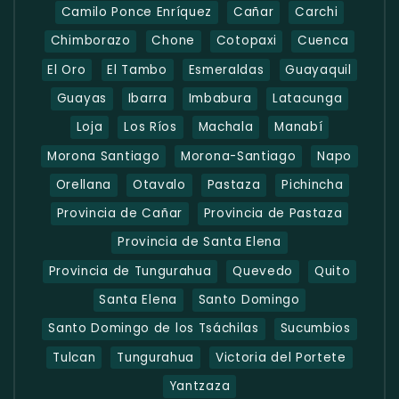
Camilo Ponce Enríquez
Cañar
Carchi
Chimborazo
Chone
Cotopaxi
Cuenca
El Oro
El Tambo
Esmeraldas
Guayaquil
Guayas
Ibarra
Imbabura
Latacunga
Loja
Los Ríos
Machala
Manabí
Morona Santiago
Morona-Santiago
Napo
Orellana
Otavalo
Pastaza
Pichincha
Provincia de Cañar
Provincia de Pastaza
Provincia de Santa Elena
Provincia de Tungurahua
Quevedo
Quito
Santa Elena
Santo Domingo
Santo Domingo de los Tsáchilas
Sucumbios
Tulcan
Tungurahua
Victoria del Portete
Yantzaza