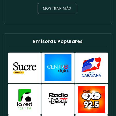
MOSTRAR MÁS
Emisoras Populares
Radio
Radio
Radio
Sucre
Centro
Caravana
Ecuador
Ecuador
Ecuador
-
-
-
Emisora
Música
Noticias
Líder
Y
Y