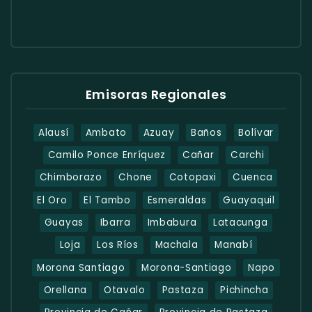
Emisoras Regionales
Alausí
Ambato
Azuay
Baños
Bolívar
Camilo Ponce Enríquez
Cañar
Carchi
Chimborazo
Chone
Cotopaxi
Cuenca
El Oro
El Tambo
Esmeraldas
Guayaquil
Guayas
Ibarra
Imbabura
Latacunga
Loja
Los Ríos
Machala
Manabí
Morona Santiago
Morona-Santiago
Napo
Orellana
Otavalo
Pastaza
Pichincha