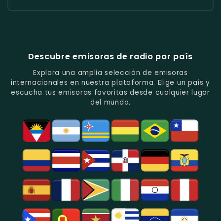
Quito.
Y
Programas
Con
Radio
Radio
Radio
Popular
De
Programación
América
Diblu
Fiesta
En
Análisis
Variada.
Estéreo
Ecuador
Ecuador
Quito.
En
Ecuador
-
-
Quito.
-
La
Ritmos
Música
Estación
Populares
Descubre emisoras de radio por país
Del
De
Y
Recuerdo
Los
Folclore
Explora una amplia selección de emisoras
En
Deportes
En
internacionales en nuestra plataforma. Elige un país y
Quito.
En
Azogues.
escucha tus emisoras favoritas desde cualquier lugar
Guayaquil.
del mundo.