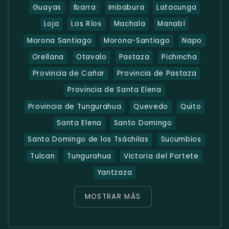
Guayas
Ibarra
Imbabura
Latacunga
Loja
Los Ríos
Machala
Manabí
Morona Santiago
Morona-Santiago
Napo
Orellana
Otavalo
Pastaza
Pichincha
Provincia de Cañar
Provincia de Pastaza
Provincia de Santa Elena
Provincia de Tungurahua
Quevedo
Quito
Santa Elena
Santo Domingo
Santo Domingo de los Tsáchilas
Sucumbios
Tulcan
Tungurahua
Victoria del Portete
Yantzaza
MOSTRAR MÁS