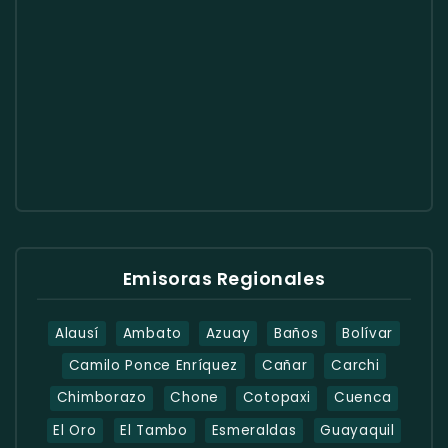
Emisoras Regionales
Alausí
Ambato
Azuay
Baños
Bolívar
Camilo Ponce Enríquez
Cañar
Carchi
Chimborazo
Chone
Cotopaxi
Cuenca
El Oro
El Tambo
Esmeraldas
Guayaquil