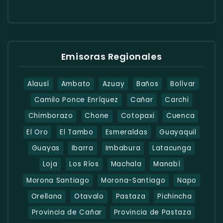
Emisoras Regionales
Alausí
Ambato
Azuay
Baños
Bolívar
Camilo Ponce Enríquez
Cañar
Carchi
Chimborazo
Chone
Cotopaxi
Cuenca
El Oro
El Tambo
Esmeraldas
Guayaquil
Guayas
Ibarra
Imbabura
Latacunga
Loja
Los Ríos
Machala
Manabí
Morona Santiago
Morona-Santiago
Napo
Orellana
Otavalo
Pastaza
Pichincha
Provincia de Cañar
Provincia de Pastaza