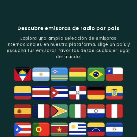
Popular
De
Programación
América
Diblu
Fiesta
En
Análisis
Variada.
Estéreo
Ecuador
Ecuador
Quito.
En
Ecuador
-
-
Quito.
-
La
Ritmos
Música
Estación
Populares
Descubre emisoras de radio por país
Del
De
Y
Recuerdo
Los
Folclore
Explora una amplia selección de emisoras
En
Deportes
En
internacionales en nuestra plataforma. Elige un país y
Quito.
En
Azogues.
escucha tus emisoras favoritas desde cualquier lugar
Guayaquil.
del mundo.