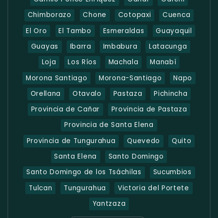
Chimborazo
Chone
Cotopaxi
Cuenca
El Oro
El Tambo
Esmeraldas
Guayaquil
Guayas
Ibarra
Imbabura
Latacunga
Loja
Los Ríos
Machala
Manabí
Morona Santiago
Morona-Santiago
Napo
Orellana
Otavalo
Pastaza
Pichincha
Provincia de Cañar
Provincia de Pastaza
Provincia de Santa Elena
Provincia de Tungurahua
Quevedo
Quito
Santa Elena
Santo Domingo
Santo Domingo de los Tsáchilas
Sucumbios
Tulcan
Tungurahua
Victoria del Portete
Yantzaza