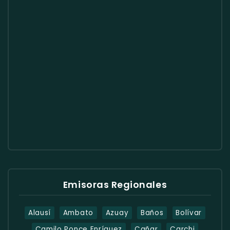
Emisoras Regionales
Alausí
Ambato
Azuay
Baños
Bolívar
Camilo Ponce Enríquez
Cañar
Carchi