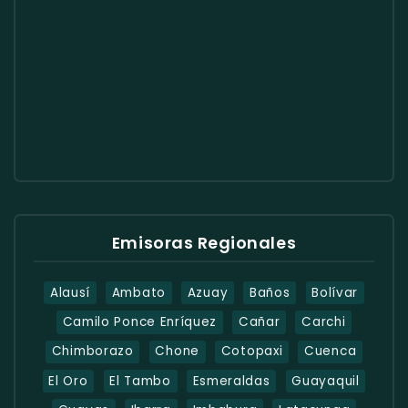
Emisoras Regionales
Alausí
Ambato
Azuay
Baños
Bolívar
Camilo Ponce Enríquez
Cañar
Carchi
Chimborazo
Chone
Cotopaxi
Cuenca
El Oro
El Tambo
Esmeraldas
Guayaquil