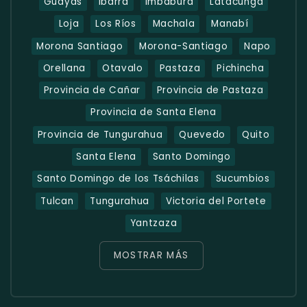
Guayas
Ibarra
Imbabura
Latacunga
Loja
Los Ríos
Machala
Manabí
Morona Santiago
Morona-Santiago
Napo
Orellana
Otavalo
Pastaza
Pichincha
Provincia de Cañar
Provincia de Pastaza
Provincia de Santa Elena
Provincia de Tungurahua
Quevedo
Quito
Santa Elena
Santo Domingo
Santo Domingo de los Tsáchilas
Sucumbios
Tulcan
Tungurahua
Victoria del Portete
Yantzaza
MOSTRAR MÁS