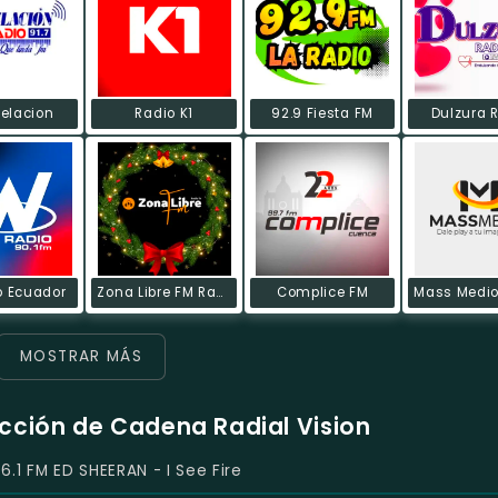
elacion
Radio K1
92.9 Fiesta FM
Dulzura 
o Ecuador
Zona Libre FM Radio Tv
Complice FM
MOSTRAR MÁS
ucción de Cadena Radial Vision
06.1 FM ED SHEERAN - I See Fire