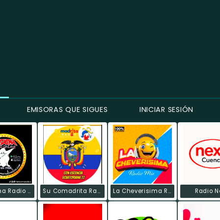
EMISORAS QUE SIGUES
INICIAR SESIÓN
Fantasma Radio Online
Su Comadrita Radio
La Cheverisima Radio Mix.
Radio N