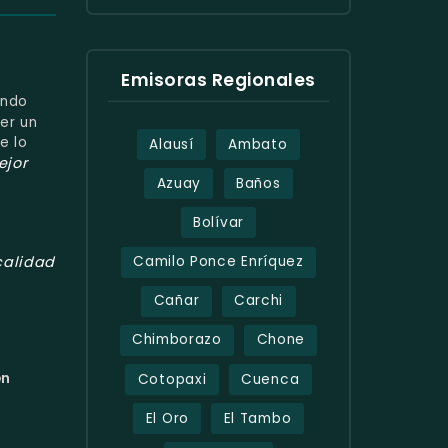
Emisoras Regionales
undo
er un
e lo
Alausí
Ambato
ejor
Azuay
Baños
Bolívar
Camilo Ponce Enríquez
calidad
Cañar
Carchi
Chimborazo
Chone
en
Cotopaxi
Cuenca
El Oro
El Tambo