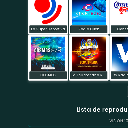
La Super Deportiva
Radio Click
Const
COSMOS
La Ecuatoriana Radio On Line
W Radi
Lista de reprod
VISION 1