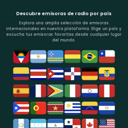
Quito.
-
La
Ritmos
Música
Estación
Populares
Descubre emisoras de radio por país
Del
De
Y
Recuerdo
Los
Folclore
Explora una amplia selección de emisoras
En
Deportes
En
internacionales en nuestra plataforma. Elige un país y
Quito.
En
Azogues.
escucha tus emisoras favoritas desde cualquier lugar
Guayaquil.
del mundo.