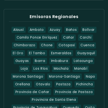
Emisoras Regionales
Alausí
Ambato
Azuay
Baños
Bolívar
Camilo Ponce Enríquez
Cañar
Carchi
Chimborazo
Chone
Cotopaxi
Cuenca
El Oro
El Tambo
Esmeraldas
Guayaquil
Guayas
Ibarra
Imbabura
Latacunga
Loja
Los Ríos
Machala
Manabí
Morona Santiago
Morona-Santiago
Napo
Orellana
Otavalo
Pastaza
Pichincha
Provincia de Cañar
Provincia de Pastaza
Provincia de Santa Elena
Provincia de Tungurahua
Quevedo
Quito