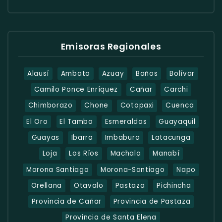
Emisoras Regionales
Alausí
Ambato
Azuay
Baños
Bolívar
Camilo Ponce Enríquez
Cañar
Carchi
Chimborazo
Chone
Cotopaxi
Cuenca
El Oro
El Tambo
Esmeraldas
Guayaquil
Guayas
Ibarra
Imbabura
Latacunga
Loja
Los Ríos
Machala
Manabí
Morona Santiago
Morona-Santiago
Napo
Orellana
Otavalo
Pastaza
Pichincha
Provincia de Cañar
Provincia de Pastaza
Provincia de Santa Elena