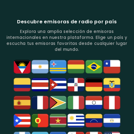
En
Análisis
Variada.
Estéreo
Ecuador
Ecuador
Quito.
En
Ecuador
-
-
Quito.
-
La
Ritmos
Música
Estación
Populares
Descubre emisoras de radio por país
Del
De
Y
Recuerdo
Los
Folclore
Explora una amplia selección de emisoras
En
Deportes
En
internacionales en nuestra plataforma. Elige un país y
Quito.
En
Azogues.
escucha tus emisoras favoritas desde cualquier lugar
Guayaquil.
del mundo.