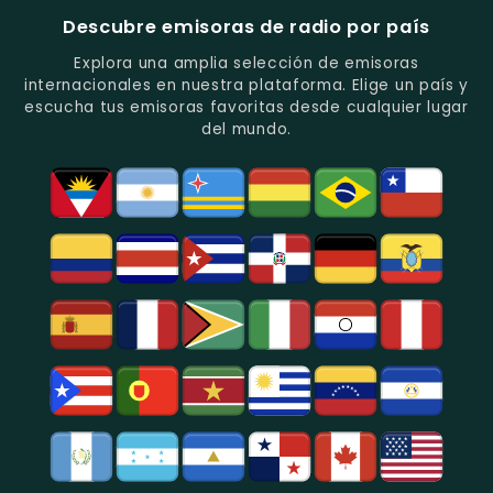
Música
Estación
Populares
Descubre emisoras de radio por país
Del
De
Y
Recuerdo
Los
Folclore
Explora una amplia selección de emisoras
En
Deportes
En
internacionales en nuestra plataforma. Elige un país y
Quito.
En
Azogues.
escucha tus emisoras favoritas desde cualquier lugar
Guayaquil.
del mundo.