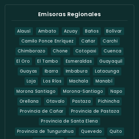
Emisoras Regionales
Alausí
Ambato
Azuay
Baños
Bolívar
Camilo Ponce Enríquez
Cañar
Carchi
Chimborazo
Chone
Cotopaxi
Cuenca
El Oro
El Tambo
Esmeraldas
Guayaquil
Guayas
Ibarra
Imbabura
Latacunga
Loja
Los Ríos
Machala
Manabí
Morona Santiago
Morona-Santiago
Napo
Orellana
Otavalo
Pastaza
Pichincha
Provincia de Cañar
Provincia de Pastaza
Provincia de Santa Elena
Provincia de Tungurahua
Quevedo
Quito