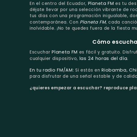
Planeta FM
En el centro del Ecuador,
es tu dest
déjate llevar por una selección vibrante de ro
tus días con una programación inigualable, d
Planeta FM
contemporánea. Con
, cada canció
inolvidable. ¡No te quedes fuera de la fiesta m
Cómo escuchar 
Planeta FM
Escuchar
es fácil y gratuito. Disf
las 24 horas del día
cualquier dispositivo,
.
En tu radio FM/AM:
Riobamba, Ch
Si estás en
para disfrutar de una señal estable y de calid
¿quieres empezar a escuchar?
reproduce plan