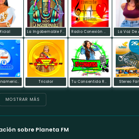
ficial
La Ingobernable FM
Radio Conexión Musical
La Voz De 
Radio Panamericana
Tricolor
Tu Consentida Radio Riobamba - Ecuador
Stereo Fa
MOSTRAR MÁS
ación sobre Planeta FM