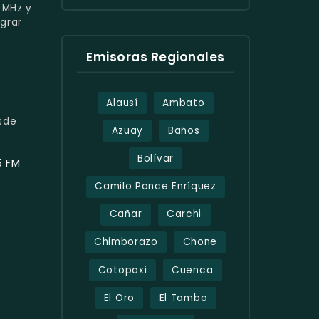
5 MHz y
egrar
a
Emisoras Regionales
Alausí
Ambato
sde
Azuay
Baños
Bolívar
5 FM
Camilo Ponce Enríquez
Cañar
Carchi
Chimborazo
Chone
Cotopaxi
Cuenca
El Oro
El Tambo