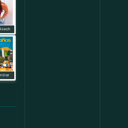
Aiiech
miliar