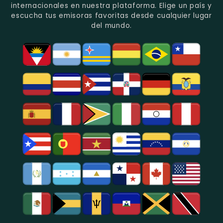
En
Deportes
En
internacionales en nuestra plataforma. Elige un país y
Quito.
En
Azogues.
escucha tus emisoras favoritas desde cualquier lugar
Guayaquil.
del mundo.