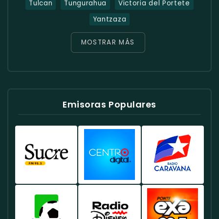
Tulcan
Tungurahua
Victoria del Portete
Yantzaza
MOSTRAR MÁS
Emisoras Populares
Radio
Radio
Radio
Sucre
Centro
Caravana
Ecuador
Ecuador
Ecuador
-
-
-