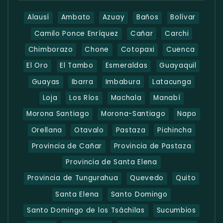
Alausí
Ambato
Azuay
Baños
Bolívar
Camilo Ponce Enríquez
Cañar
Carchi
Chimborazo
Chone
Cotopaxi
Cuenca
El Oro
El Tambo
Esmeraldas
Guayaquil
Guayas
Ibarra
Imbabura
Latacunga
Loja
Los Ríos
Machala
Manabí
Morona Santiago
Morona-Santiago
Napo
Orellana
Otavalo
Pastaza
Pichincha
Provincia de Cañar
Provincia de Pastaza
Provincia de Santa Elena
Provincia de Tungurahua
Quevedo
Quito
Santa Elena
Santo Domingo
Santo Domingo de los Tsáchilas
Sucumbios