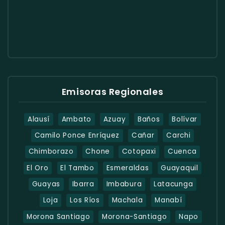
Emisoras Regionales
Alausí
Ambato
Azuay
Baños
Bolívar
Camilo Ponce Enríquez
Cañar
Carchi
Chimborazo
Chone
Cotopaxi
Cuenca
El Oro
El Tambo
Esmeraldas
Guayaquil
Guayas
Ibarra
Imbabura
Latacunga
Loja
Los Ríos
Machala
Manabí
Morona Santiago
Morona-Santiago
Napo