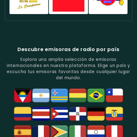
En
Quito.
Pop
Música
Noticias
Emisora
Quito.
En
Tropical
Y
Histórica
Quito.
Y
Programas
Con
Radio
Radio
Radio
Popular
De
Programación
América
Diblu
Fiesta
En
Análisis
Variada.
Estéreo
Ecuador
Ecuador
Quito.
En
Ecuador
-
-
Quito.
-
La
Ritmos
Música
Estación
Populares
Descubre emisoras de radio por país
Del
De
Y
Recuerdo
Los
Folclore
Explora una amplia selección de emisoras
En
Deportes
En
internacionales en nuestra plataforma. Elige un país y
Quito.
En
Azogues.
escucha tus emisoras favoritas desde cualquier lugar
Guayaquil.
del mundo.