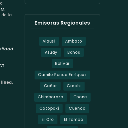
la
FM
,
 de la
Emisoras Regionales
Alausí
Ambato
alidad
Azuay
Baños
Bolívar
CT
Camilo Ponce Enríquez
 línea.
Cañar
Carchi
Chimborazo
Chone
Cotopaxi
Cuenca
El Oro
El Tambo