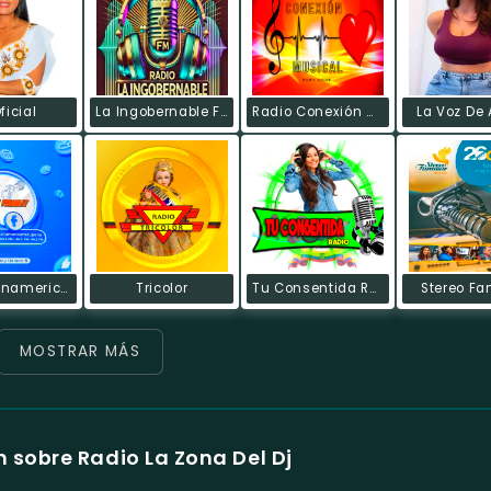
ficial
La Ingobernable FM
Radio Conexión Musical
La Voz De 
Radio Panamericana
Tricolor
Tu Consentida Radio Riobamba - Ecuador
Stereo Fa
MOSTRAR MÁS
 sobre Radio La Zona Del Dj