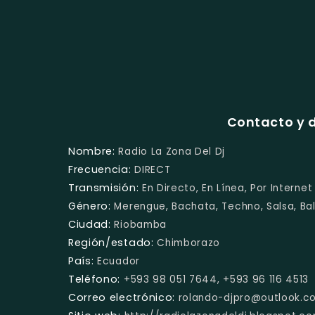
Contacto y d
Nombre:
Radio La Zona Del Dj
Frecuencia:
DIRECT
Transmisión:
En Directo, En Línea, Por Internet
Género:
Merengue, Bachata, Techno, Salsa, B
Ciudad:
Riobamba
Región/estado:
Chimborazo
País:
Ecuador
Teléfono:
+593 98 051 7644, +593 96 116 4513
Correo electrónico:
rolando-djpro@outlook.c