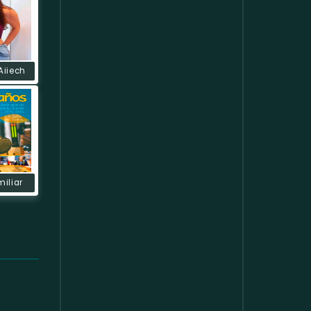
Aiiech
miliar