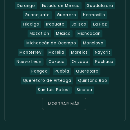
Durango
Estado de Mexico
Guadalajara
Guanajuato
Guerrero
Hermosillo
Hidalgo
Irapuato
Jalisco
La Paz
Mazatlán
México
Michoacan
Michoacán de Ocampo
Monclova
Monterrey
Morelia
Morelos
Nayarit
Nuevo León
Oaxaca
Orizaba
Pachuca
Pangea
Puebla
Querétaro
Querétaro de Arteaga
Quintana Roo
San Luis Potosí
Sinaloa
MOSTRAR MÁS