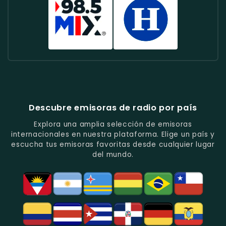
De
De
Su
Para
La
Rock
Que
México.
Análisis
Música
Toda
Mejor
101
Ofrece
Y
Grupera
La
FM
-
Baladas
Entrevistas.
Y
Familia.
-
La
Y
Entretenimiento.
Conocida
Mejor
Canciones
Por
Selección
Radio
El
De
Su
De
Mix
Heraldo
Amor.
Variada
Rock
-
Radio
Selección
Clásico
Música
-
De
Y
Variada
Emisora
Música
Actual.
Y
Informativa
Descubre emisoras de radio por país
Y
Los
Con
Entretenimiento.
Mejores
Programas
Explora una amplia selección de emisoras
Hits
De
internacionales en nuestra plataforma. Elige un país y
Del
Actualidad
escucha tus emisoras favoritas desde cualquier lugar
Momento.
Y
del mundo.
Análisis.