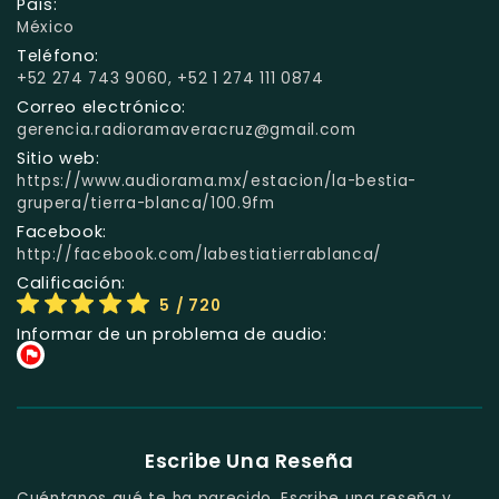
País:
México
Teléfono:
+52 274 743 9060, +52 1 274 111 0874
Correo electrónico:
gerencia.radioramaveracruz@gmail.com
Sitio web:
https://www.audiorama.mx/estacion/la-bestia-
grupera/tierra-blanca/100.9fm
Facebook:
http://facebook.com/labestiatierrablanca/
Calificación:
5
/ 720
Informar de un problema de audio:
Escribe Una Reseña
Cuéntanos qué te ha parecido. Escribe una reseña y