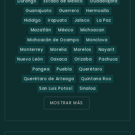
Durango
Estado de Mexico
Guadalajara
Guanajuato
Guerrero
Hermosillo
Hidalgo
Irapuato
Jalisco
La Paz
Mazatlán
México
Michoacan
Michoacán de Ocampo
Monclova
Monterrey
Morelia
Morelos
Nayarit
Nuevo León
Oaxaca
Orizaba
Pachuca
Pangea
Puebla
Querétaro
Querétaro de Arteaga
Quintana Roo
San Luis Potosí
Sinaloa
MOSTRAR MÁS