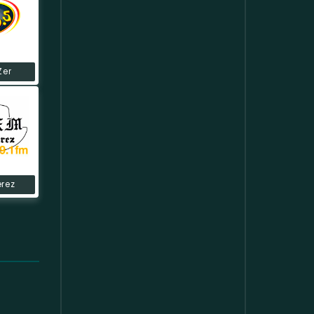
Zer
erez