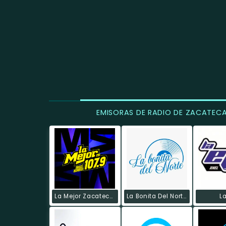
EMISORAS DE RADIO DE ZACATEC
La Mejor Zacatecas
La Bonita Del Norte De Sombrerete
La