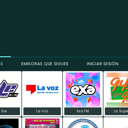
AS
EMISORAS QUE SIGUES
INICIAR SESIÓN
 Ele
La Voz
Exa FM
La Supe