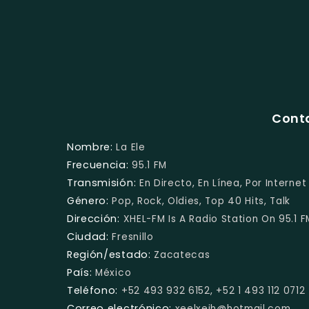
Conta
Nombre:
La Ele
Frecuencia:
95.1 FM
Transmisión:
En Directo, En Línea, Por Internet
Género:
Pop, Rock, Oldies, Top 40 Hits, Talk
Dirección:
XHEL-FM Is A Radio Station On 95.1 F
Ciudad:
Fresnillo
Región/estado:
Zacatecas
País:
México
Teléfono:
+52 493 932 6152, +52 1 493 112 0712
Correo electrónico:
xeelxeih@hotmail.com