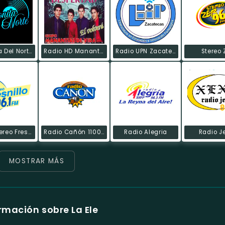
La Bonita Del Norte De Juan Aldama
Radio HD Manantial De Vida
Radio UPN Zacatecas
Stereo 
Radio Stereo Fresnillo
Radio Cañón 1100 AM
Radio Alegria
Radio J
MOSTRAR MÁS
rmación sobre La Ele