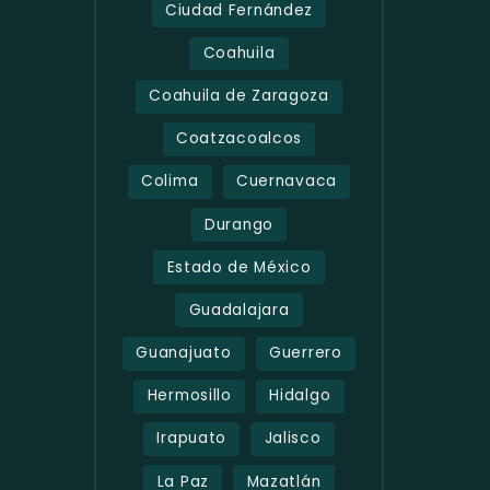
Ciudad Fernández
Coahuila
Coahuila de Zaragoza
Coatzacoalcos
Colima
Cuernavaca
Durango
Estado de México
Guadalajara
Guanajuato
Guerrero
Hermosillo
Hidalgo
Irapuato
Jalisco
La Paz
Mazatlán