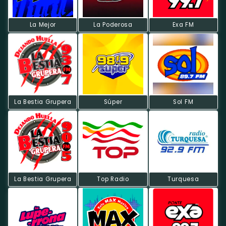
La Mejor
La Poderosa
Exa FM
La Bestia Grupera
Súper
Sol FM
La Bestia Grupera
Top Radio
Turquesa