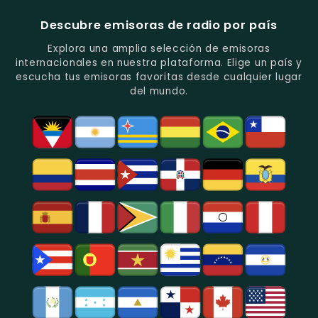
De
Y
Variada
Emisora
Música
Actual.
Y
Informativa
Descubre emisoras de radio por país
Y
Los
Con
Entretenimiento.
Mejores
Programas
Explora una amplia selección de emisoras
Hits
De
internacionales en nuestra plataforma. Elige un país y
Del
Actualidad
escucha tus emisoras favoritas desde cualquier lugar
Momento.
Y
del mundo.
Análisis.