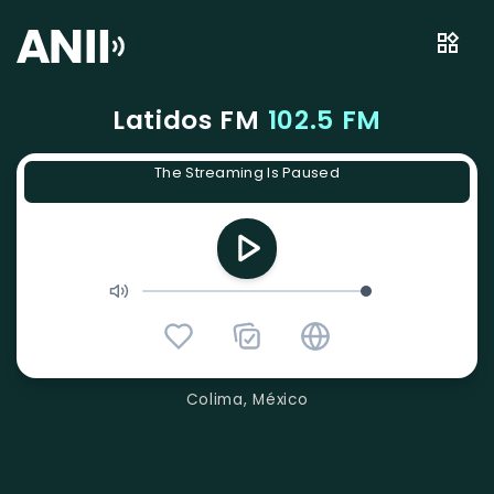
Latidos FM
102.5 FM
The Streaming Is Paused
Colima, México