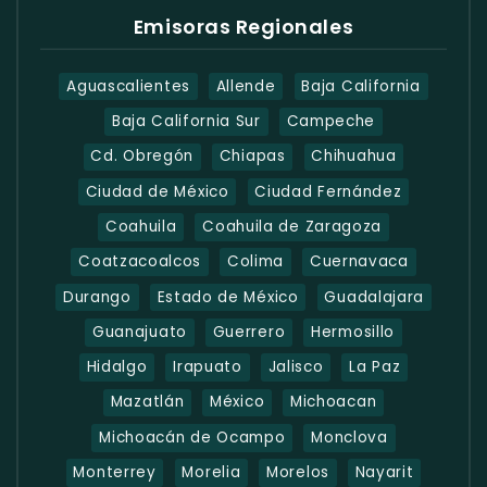
Emisoras Regionales
Aguascalientes
Allende
Baja California
Baja California Sur
Campeche
Cd. Obregón
Chiapas
Chihuahua
Ciudad de México
Ciudad Fernández
Coahuila
Coahuila de Zaragoza
Coatzacoalcos
Colima
Cuernavaca
Durango
Estado de México
Guadalajara
Guanajuato
Guerrero
Hermosillo
Hidalgo
Irapuato
Jalisco
La Paz
Mazatlán
México
Michoacan
Michoacán de Ocampo
Monclova
Monterrey
Morelia
Morelos
Nayarit