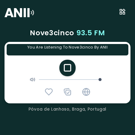
Nove3cinco
93.5 FM
You Are Listening To Nove3cinco By ANII
Póvoa de Lanhoso, Braga, Portugal