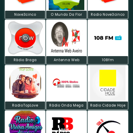
Nove3cinco
O Mundo Da Flor
Radio Nove3cinco
Rádio Braga
Antenna Web
108fm
RadioTopLove
Rádio Onda Mega
Radio Cidade Hoje