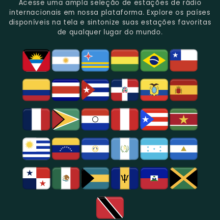
Portugal.
Ao
Alternativa
Acesse uma ampla seleção de estações de rádio
Vivo
Ao
internacionais em nossa plataforma. Explore os países
Em
Vivo
disponíveis na tela e sintonize suas estações favoritas
Portugal.
Em
de qualquer lugar do mundo.
Portugal.