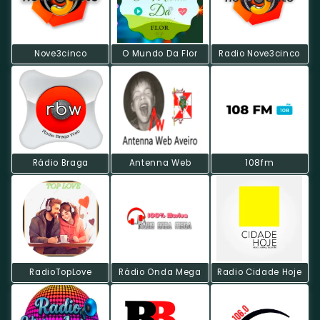
Nove3cinco
O Mundo Da Flor
Radio Nove3cinco
Rádio Braga
Antenna Web
108fm
RadioTopLove
Rádio Onda Mega
Radio Cidade Hoje