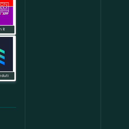
n R
nduti