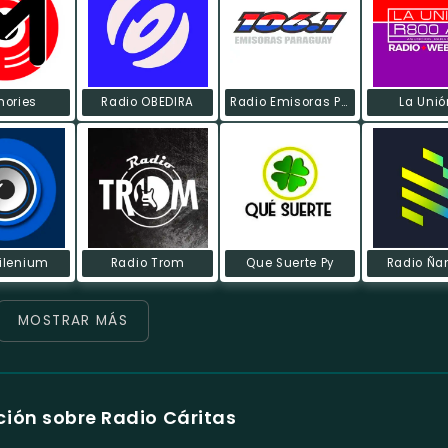
ories
Radio OBEDIRA
Radio Emisoras Paraguay
La Unió
ilenium
Radio Trom
Que Suerte Py
Radio Ña
MOSTRAR MÁS
ión sobre Radio Cáritas