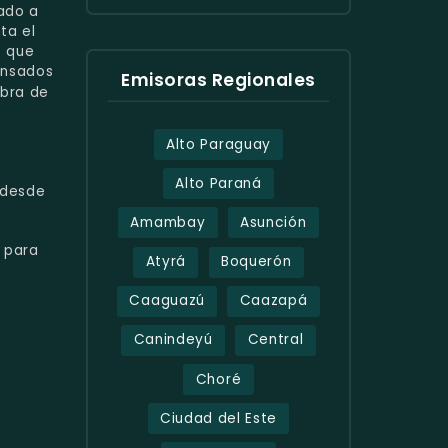
ado a
ta el
o que
ensados
Emisoras Regionales
abra de
Alto Paraguay
Alto Paraná
desde
Amambay
Asunción
para
Atyrá
Boquerón
Caaguazú
Caazapá
.
Canindeyú
Central
Choré
Ciudad del Este