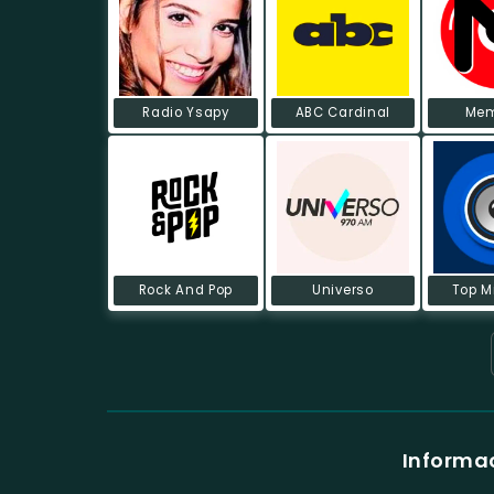
Radio Ysapy
ABC Cardinal
Mem
Rock And Pop
Universo
Top M
Informac