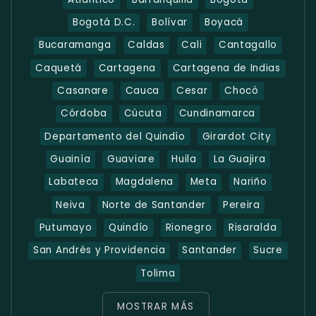
Bogotá D.C.
Bolívar
Boyacá
Bucaramanga
Caldas
Cali
Cantagallo
Caquetá
Cartagena
Cartagena de Indias
Casanare
Cauca
Cesar
Chocó
Córdoba
Cúcuta
Cundinamarca
Departamento del Quindío
Girardot City
Guainía
Guaviare
Huila
La Guajira
Labateca
Magdalena
Meta
Nariño
Neiva
Norte de Santander
Pereira
Putumayo
Quindío
Rionegro
Risaralda
San Andrés y Providencia
Santander
Sucre
Tolima
MOSTRAR MÁS