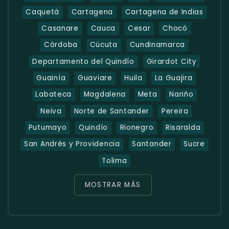
Caquetá
Cartagena
Cartagena de Indias
Casanare
Cauca
Cesar
Chocó
Córdoba
Cúcuta
Cundinamarca
Departamento del Quindío
Girardot City
Guainía
Guaviare
Huila
La Guajira
Labateca
Magdalena
Meta
Nariño
Neiva
Norte de Santander
Pereira
Putumayo
Quindío
Rionegro
Risaralda
San Andrés y Providencia
Santander
Sucre
Tolima
MOSTRAR MÁS