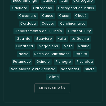
Bucaramanga
Caldas
Cali
Cantagallo
Caquetá
Cartagena
Cartagena de Indias
Casanare
Cauca
Cesar
Chocó
Córdoba
Cúcuta
Cundinamarca
Departamento del Quindío
Girardot City
Guainía
Guaviare
Huila
La Guajira
Labateca
Magdalena
Meta
Nariño
Neiva
Norte de Santander
Pereira
Putumayo
Quindío
Rionegro
Risaralda
San Andrés y Providencia
Santander
Sucre
Tolima
MOSTRAR MÁS