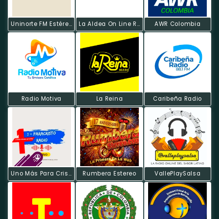
Uninorte FM Estéreo
La Aldea On Line Radio
AWR Colombia
Radio Motiva
La Reina
Caribeña Radio
Uno Más Para Cristo Radio
Rumbera Estereo
VallePlaySalsa