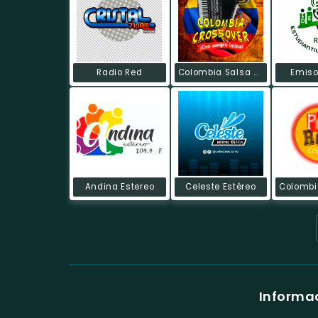
Radio Red
Colombia Salsa Dura
Emiso
Andina Estereo
Celeste Estéreo
Informac