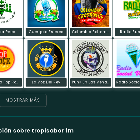
ra Reea
Cuerquia Estereo
Colombia Bohemia
Radio Sur
Colombia Pop Rock
La Voz Del Rey
Punk En Las Venas Radio
MOSTRAR MÁS
ión sobre tropisabor fm