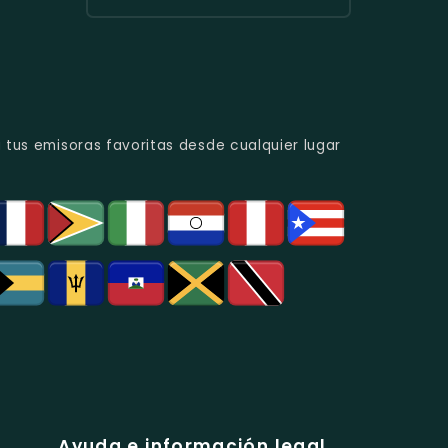
Urbana
Y
Radio
Y
Programas
Candela
Éxitos
De
Estéreo
Juveniles.
Análisis
Colombia
Político
-
Y
Música
Social.
Tropical
Y
 tus emisoras favoritas desde cualquier lugar
Popular
En
Bogotá.
Ayuda e información legal