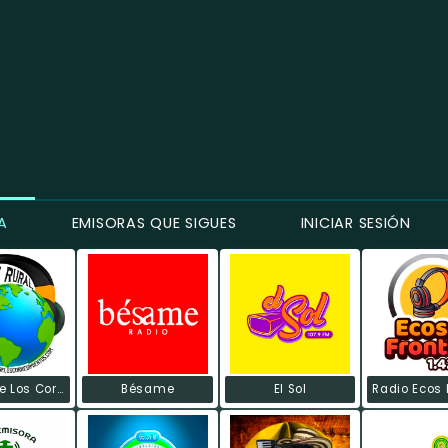
A
EMISORAS QUE SIGUES
INICIAR SESIÓN
La Voz De Los Corregimientos
Bésame
El Sol