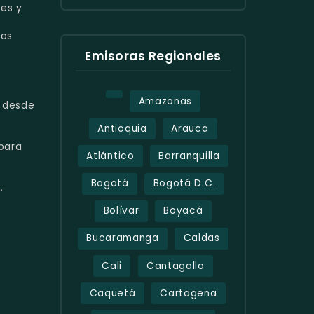
res y
a
cos
Emisoras Regionales
Amazonas
desde
Antioquia
Arauca
para
Atlántico
Barranquilla
Bogotá
Bogotá D.C.
.
Bolívar
Boyacá
Bucaramanga
Caldas
Cali
Cantagallo
Caquetá
Cartagena