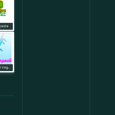
oeste
Radio Social Vegachi